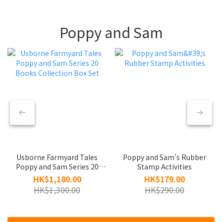
Poppy and Sam
Usborne Farmyard Tales
Poppy and Sam's Rubber
Poppy and Sam Series 20
Stamp Activities
Books Collection Box Set
HK$1,180.00
HK$179.00
HK$1,300.00
HK$290.00