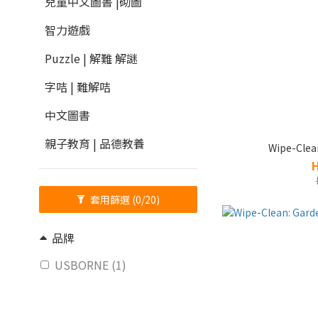
兒童中文圖書 |砌圖
智力遊戲
Puzzle | 解難 解謎
字咭 | 難解咭
中文圖書
親子教育 | 品德教養
Wipe-Clean
套用篩選
(0/20)
品牌
USBORNE (1)