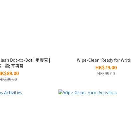
Clean Dot-to-Dot | 重覆寫 |
Wipe-Clean: Ready for Writ
一擦; 可再寫
HK$79.00
HK$89.00
HK$99.00
HK$99.00