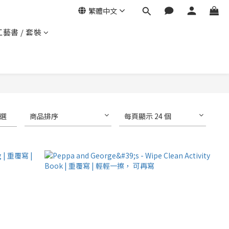
繁體中文
工藝書 / 套裝
選
商品排序
每頁顯示 24 個