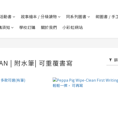
 活動書
故事繪本 / 分級讀物
同系列圖書
砌圖書 / 手
購須知
學校訂購
關於我們
小彩虹網站
篩
EAN | 附水筆| 可重覆書寫