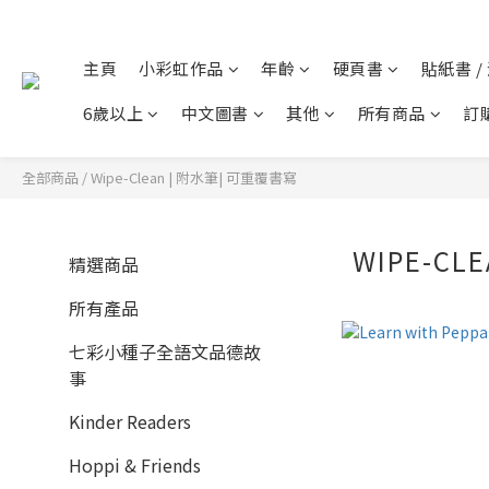
主頁
小彩虹作品
年齡
硬頁書
貼紙書 /
6歲以上
中文圖書
其他
所有商品
訂
全部商品
/
Wipe-Clean | 附水筆| 可重覆書寫
WIPE-CL
精選商品
所有產品
七彩小種子全語文品德故
事
Kinder Readers
Hoppi & Friends