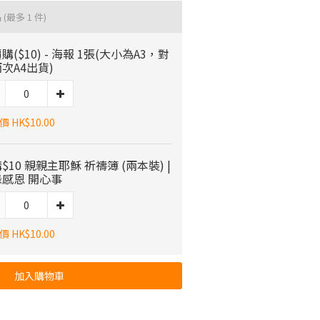
品
(最多 1 件)
購($10) - 海報 1張(大小為A3，對
次A4出貨)
 HK$10.00
$10 親親主耶穌 祈禱簿 (兩本裝) |
感恩 開心事
 HK$10.00
加入購物車