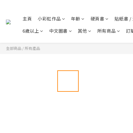
主頁
小彩虹作品
年齡
硬頁書
貼紙書 /
6歲以上
中文圖書
其他
所有商品
訂
全部商品
/
所有產品