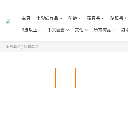
主頁
小彩虹作品
年齡
硬頁書
貼紙書 /
6歲以上
中文圖書
其他
所有商品
訂
全部商品
/
所有產品