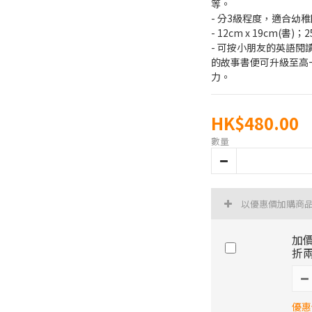
等。
- 分3級程度，適合幼
- 12cm x 19cm(書)；25
- 可按小朋友的英語
的故事書便可升級至高
力。
HK$480.00
數量
以優惠價加購商
加價
折兩
優惠價