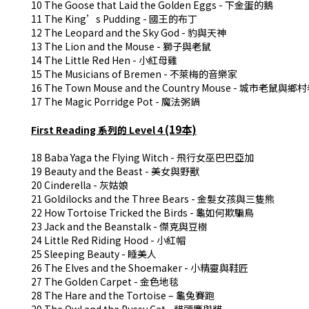
10 The Goose that Laid the Golden Eggs - 下金蛋的鵝
11 The King’s Pudding - 國王的布丁
12 The Leopard and the Sky God - 豹與天神
13 The Lion and the Mouse - 獅子與老鼠
14 The Little Red Hen - 小紅母雞
15 The Musicians of Bremen - 不萊梅的音樂家
16 The Town Mouse and the Country Mouse - 城市老鼠與鄉
17 The Magic Porridge Pot - 魔法粥鍋
(19
本
)
First Reading
系列的
Level 4
18 Baba Yaga the Flying Witch -
飛行女巫巴巴亞加
19 Beauty and the Beast -
美女與野獸
20 Cinderella -
灰姑娘
21 Goldilocks and the Three Bears -
金髮女孩與三隻熊
22 How Tortoise Tricked the Birds -
龜如何欺騙鳥
23 Jack and the Beanstalk -
傑克與豆樹
24 Little Red Riding Hood -
小紅帽
25 Sleeping Beauty -
睡美人
26 The Elves and the Shoemaker -
小精靈與鞋匠
27 The Golden Carpet -
金色地毯
28 The Hare and the Tortoise –
龜兔賽跑