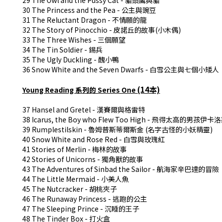
29 The Owl and the Pussy Cat -
貓頭鷹與貓
30 The Princess and the Pea -
公主與豌豆
31 The Reluctant Dragon -
不情願的龍
32 The Story of Pinocchio -
皮諾丘的故事
(
小木偶
)
33 The Three Wishes -
三個願望
34 The Tin Soldier -
錫兵
35 The Ugly Duckling -
醜小鴨
36 Snow White and the Seven Dwarfs -
白雪公主與七個小矮人
(14本)
Young Reading 系列的 Series One
37 Hansel and Gretel -
漢賽爾與格雷特
38 Icarus, the Boy who Flew Too High -
飛得太高的男孩伊卡洛
39 Rumplestilskin -
魯姆普斯蒂爾斯金
(
名字古怪的小妖精靈
)
40 Snow White and Rose Red -
白雪與玫瑰紅
41 Stories of Merlin -
梅林的故事
42 Stories of Unicorns -
獨角獸的故事
43 The Adventures of Sinbad the Sailor -
航海家辛巴達的冒險
44 The Little Mermaid -
小美人魚
45 The Nutcracker -
胡桃夾子
46 The Runaway Princess -
逃跑的公主
47 The Sleeping Prince -
沉睡的王子
48 The Tinder Box -
打火盒