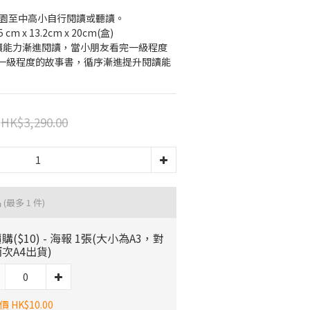
稚園至中高小自行閱讀或聽讀。
 cm x 13.2cm x 20cm(盒)
閱讀能力漸進閱讀，當小朋友看完一級程度
一級程度的故事書，循序漸進提升閱讀能
HK$3,290.00
品
(最多 1 件)
購($10) - 海報 1張(大小為A3，對
次A4出貨)
 HK$10.00