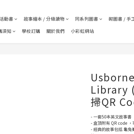
 活動書
故事繪本 / 分級讀物
同系列圖書
砌圖書 / 手
購須知
學校訂購
關於我們
小彩虹網站
Usborne
Library
掃QR C
- 一套50本英文故事書 
- 盒頂附有 QR cod
- 經典的故事包括 龜