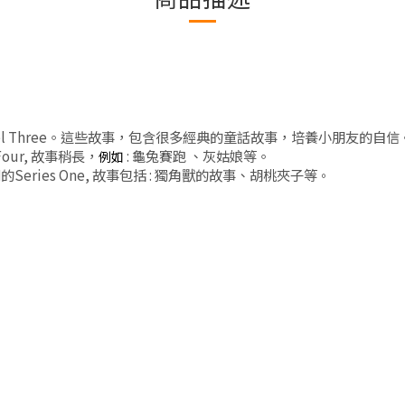
l Three
。這些故事，包含很多經典的童話故事，培養小朋友的自信
Four,
故事稍長，
:
龜兔賽跑
、灰姑娘等。
例如
列的
Series One,
故事包括
:
獨角獸的故事、胡桃夾子等
。