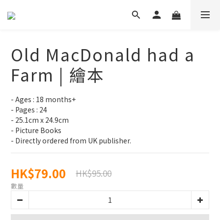
Old MacDonald had a
Farm | 繪本
- Ages : 18 months+
- Pages : 24
- 25.1cm x 24.9cm
- Picture Books
- Directly ordered from UK publisher.
HK$79.00
HK$95.00
數量