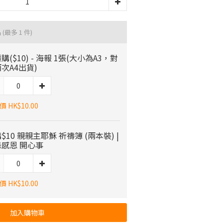
品
(最多 1 件)
購($10) - 海報 1張(大小為A3，對
次A4出貨)
 HK$10.00
$10 親親主耶穌 祈禱簿 (兩本裝) |
感恩 開心事
 HK$10.00
加入購物車