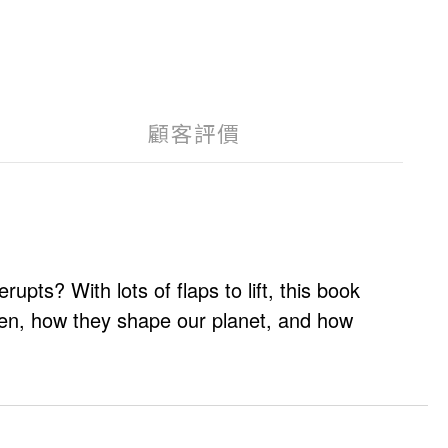
顧客評價
pts? With lots of flaps to lift, this book
pen, how they shape our planet, and how