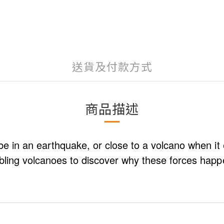
送貨及付款方式
商品描述
e in an earthquake, or close to a volcano when it eru
mbling volcanoes to discover why these forces hap