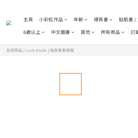
主頁
小彩虹作品
年齡
硬頁書
貼紙書 /
6歲以上
中文圖書
其他
所有商品
訂
全部商品
/
Look Inside | 揭頁看看裡面