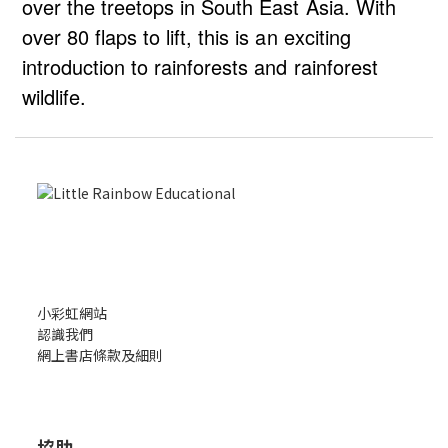
over the treetops in South East Asia. With
over 80 flaps to lift, this is an exciting
introduction to rainforests and rainforest
wildlife.
小彩虹網站
認識我們
網上書店條款及細則
協助