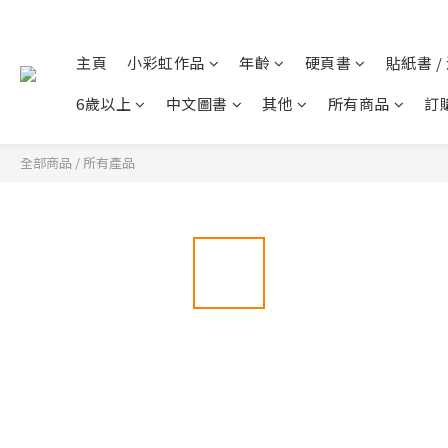
主頁
小彩虹作品
年齡
硬頁書
貼紙書 /
6歲以上
中文圖書
其他
所有商品
訂
全部商品
/
所有產品