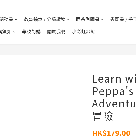
 活動書
故事繪本 / 分級讀物
同系列圖書
砌圖書 / 手
購須知
學校訂購
關於我們
小彩虹網站
Learn w
Peppa's
Advent
冒險
HK$179.00