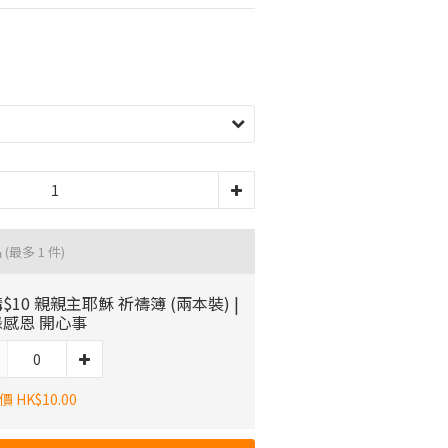
品
(最多 1 件)
$10 親親主耶穌 祈禱簿 (兩本裝) |
感恩 開心事
 HK$10.00