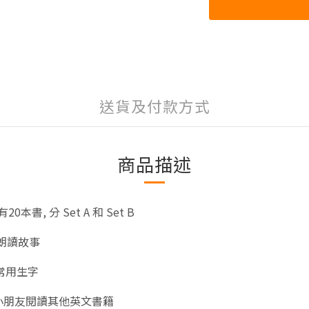
送貨及付款方式
商品描述
有
20
本書
,
分
Set A
和
Set B
朗讀故事
常用生字
小朋友閱讀其他英文書籍