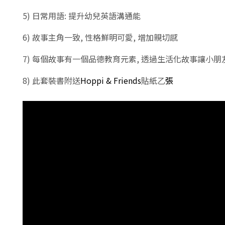
5)
日常用語
:
提升幼兒英語溝通能
6)
故事主角一致
,
性格鮮明可愛
,
增加親切感
7)
每個故事有一個品德教育元素
,
透過生活化故事讓小朋
8)
此套裝書附送
Hoppi & Friends
貼紙乙
張