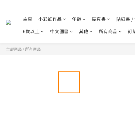
主頁
小彩虹作品
年齡
硬頁書
貼紙書 /
6歲以上
中文圖書
其他
所有商品
訂
全部商品
/
所有產品