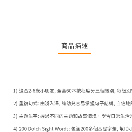
商品描述
1)
適合
2-6
歲小朋友
,
全套
60
本按程度分三個級別
,
每級別
2)
重複句式
:
由淺入深
,
讓幼兒容易掌握句子結構
,
自信地
3)
主題生字
:
透過不同的主題和故事情境，學習日常生活
4) 200 Dolch Sight Words:
包涵
200
多個基礎字彙
,
幫助