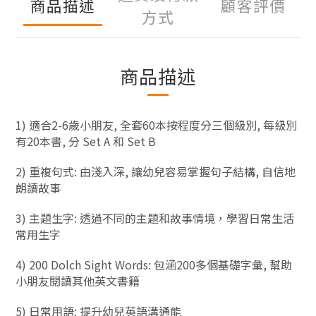
商品描述
顧客評價
方式
商品描述
1)
適合
2-6
歲小朋友
,
全套
60
本按程度分三個級別
,
每級別
有
20
本書
,
分
Set A
和
Set B
2)
重複句式
:
由淺入深
,
讓幼兒容易掌握句子結構
,
自信地
朗讀故事
3)
主題生字
:
透過不同的主題和故事情境，學習日常生活
常用生字
4) 200 Dolch Sight Words:
包涵
200
多個基礎字彙
,
幫助
小朋友閱讀其他英文書籍
5)
日常用語
:
提升幼兒英語溝通能