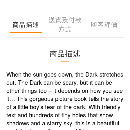
送貨及付款
商品描述
顧客評價
方式
商品描述
When the sun goes down, the Dark stretches
out. The Dark can be scary, but it can be
other things too – it depends on how you see
it… This gorgeous picture book tells the story
of a little boy’s fear of the dark. With friendly
text and hundreds of tiny holes that show
shadows and a starry sky, this is a beautiful