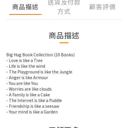
送貨及付款
商品描述
顧客評價
方式
商品描述
Big Hug Book Collection (10 Books)
- Love is like a Tree
- Life is like the wind
- The Playground is like the Jungle
- Anger is like Armour
- You are like You
- Worries are like clouds
- A Family is like a Cake
- The Internet is like a Puddle
- Friendship is like a seesaw
- Your mind is like a Garden