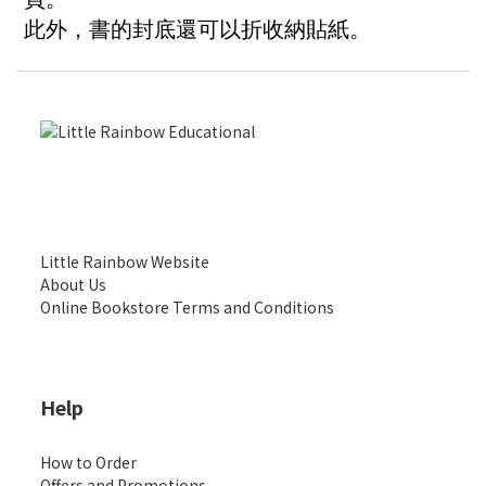
此外，書的封底還可以折收納貼紙。
Little Rainbow Website
About Us
Online Bookstore Terms and Conditions
Help
How to Order
Offers and Promotions