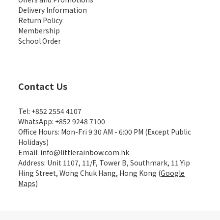
Delivery Information
Return Policy
Membership
School Order
Contact Us
Tel: +852 2554 4107
WhatsApp: +852 9248 7100
Office Hours: Mon-Fri 9:30 AM - 6:00 PM (Except Public
Holidays)
Email: info@littlerainbow.com.hk
Address: Unit 1107, 11/F, Tower B, Southmark, 11 Yip
Hing Street, Wong Chuk Hang, Hong Kong (
Google
Maps
)