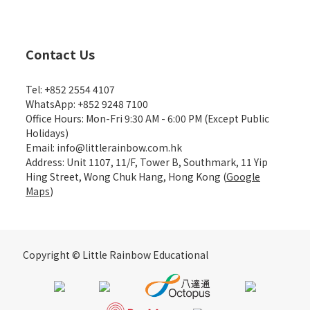
Contact Us
Tel: +852 2554 4107
WhatsApp: +852 9248 7100
Office Hours: Mon-Fri 9:30 AM - 6:00 PM (Except Public
Holidays)
Email: info@littlerainbow.com.hk
Address: Unit 1107, 11/F, Tower B, Southmark, 11 Yip
Hing Street, Wong Chuk Hang, Hong Kong (
Google
Maps
)
Copyright © Little Rainbow Educational