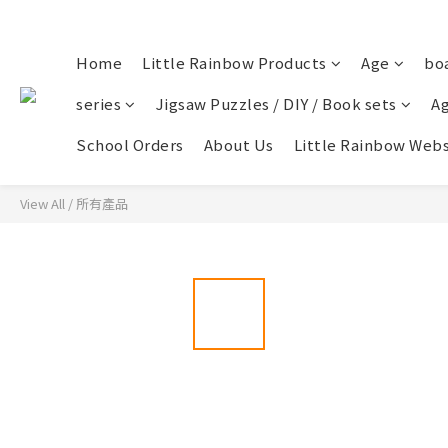
Home
Little Rainbow Products
Age
bo
series
Jigsaw Puzzles / DIY / Book sets
Ag
School Orders
About Us
Little Rainbow Webs
View All
/
所有產品