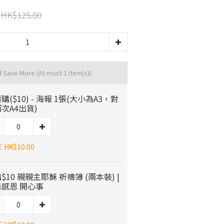
HK$125.00
d Save More
(At most 1 item(s))
購($10) - 海報 1張(大小為A3，對
次A4出貨)
E HK$10.00
$10 親親主耶穌 祈禱簿 (兩本裝) |
感恩 開心事