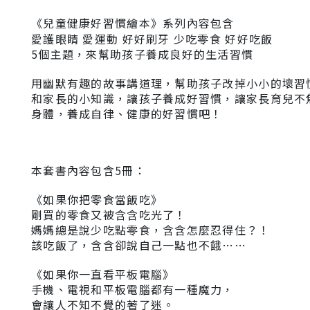
《兒童健康好習慣繪本》系列內容包含
愛護眼睛 愛運動 好好刷牙 少吃零食 好好吃飯
5個主題，來幫助孩子養成良好的生活習慣
用幽默有趣的故事講道理，幫助孩子改掉小小的壞習
和家長的小知識，讓孩子養成好習慣，讓家長育兒不
身體，養成自律、健康的好習慣吧！
本套書內容包含5冊：
《如果你把零食當飯吃》
剛買的零食又被含含吃光了！
媽媽總是說少吃點零食，含含怎麼忍得住？！
該吃飯了，含含卻說自己一點也不餓……
《如果你一直看平板電腦》
手機、電視和平板電腦都有一種魔力，
會讓人不知不覺的著了迷。