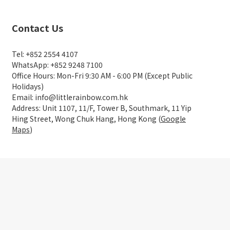
Contact Us
Tel: +852 2554 4107
WhatsApp: +852 9248 7100
Office Hours: Mon-Fri 9:30 AM - 6:00 PM (Except Public
Holidays)
Email: info@littlerainbow.com.hk
Address: Unit 1107, 11/F, Tower B, Southmark, 11 Yip
Hing Street, Wong Chuk Hang, Hong Kong (
Google
Maps
)