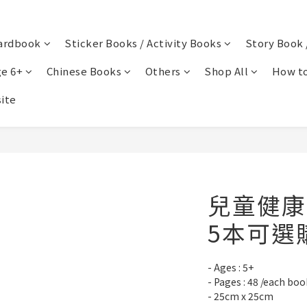
ardbook
Sticker Books / Activity Books
Story Book 
e 6+
Chinese Books
Others
Shop All
How to
ite
兒童健康
5本可選
- Ages : 5+
- Pages : 48 /each boo
- 25cm x 25cm