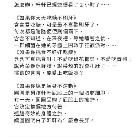
怎麼辦，軒軒已經連續看了２小時了……
《如果你天天吃糖不刷牙》
含含愛吃糖，可是最不喜歡刷牙了，
每次都是隨隨便便刷個兩下，
含含不知道，在深夜裡，等她睡著之後，
一群細菌在她的牙齒上開啟了狂歡派對……
《如果你挑食不好好吃飯》
含含可真挑食呀！不愛吃綠花椰菜，不愛吃青椒；
說紫菜像保鮮膜，說帶殼的蝦會扎肚子……
挑食的含含，能愛上吃飯嗎？
《如果你總是坐著不運動》
圓圓是男孩軒軒屁股上的一個脂肪細胞。
有一天，圓圓受夠了屁股上的擁擠，
它決定換個地方待著。
這趟奇妙的身體之旅，
讓圓圓明白了軒軒為什麼會長胖。