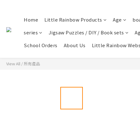
Home
Little Rainbow Products
Age
bo
series
Jigsaw Puzzles / DIY / Book sets
Ag
School Orders
About Us
Little Rainbow Webs
View All
/
所有產品