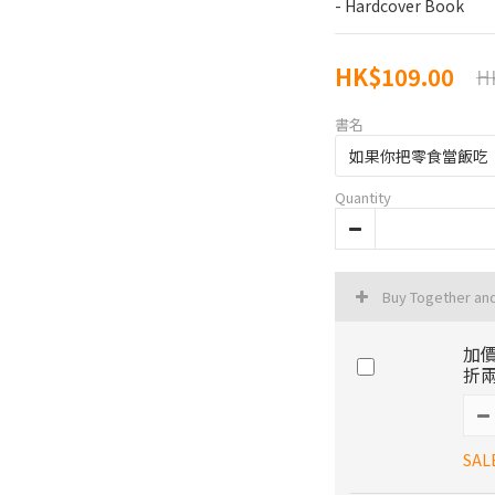
- Hardcover Book
HK$109.00
H
書名
Quantity
Buy Together an
加價
折兩
SAL