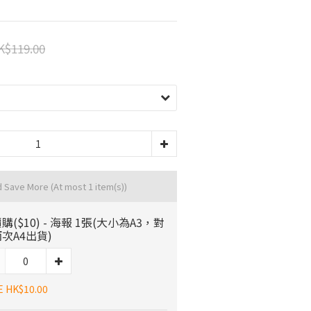
K$119.00
d Save More
(At most 1 item(s))
購($10) - 海報 1張(大小為A3，對
次A4出貨)
E HK$10.00