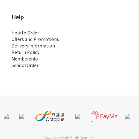
Help
How to Order
Offers and Promotions
Delivery Information
Return Policy
Membership
School Order
Powered by
SHOPLINE Payments