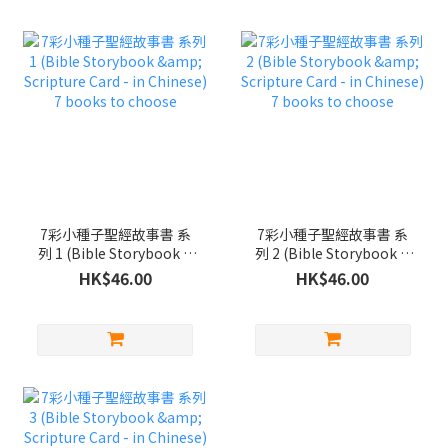
7彩小種子聖經故事書 系
7彩小種子聖經故事書 系
列 1 (Bible Storybook &
列 2 (Bible Storybook &
Scripture Card - in
Scripture Card - in
HK$46.00
HK$46.00
Chinese) 7 books to
Chinese) 7 books to
choose
choose