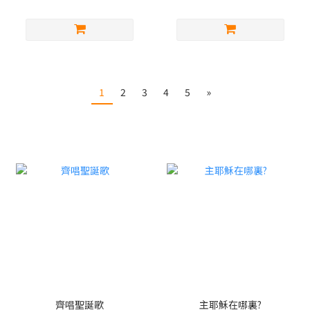
1
2
3
4
5
»
齊唱聖誕歌
主耶穌在哪裏?