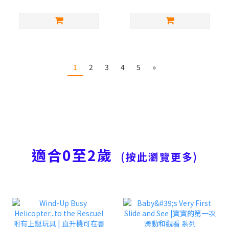
1
2
3
4
5
»
適合0至2歲
(按此瀏覽更多)