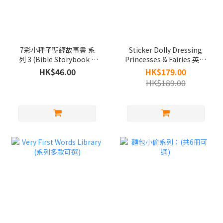
7彩小種子聖經故事書 系
Sticker Dolly Dressing
列 3 (Bible Storybook &
Princesses & Fairies 英文
Scripture Card - in
貼紙書 | 女孩子的恩物
HK$46.00
HK$179.00
Chinese) 7 books to
HK$189.00
choose