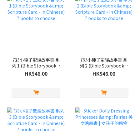
7彩小種子聖經故事書 系
7彩小種子聖經故事書 系
列 1 (Bible Storybook &
列 2 (Bible Storybook &
Scripture Card - in
Scripture Card - in
HK$46.00
HK$46.00
Chinese) 7 books to
Chinese) 7 books to
choose
choose