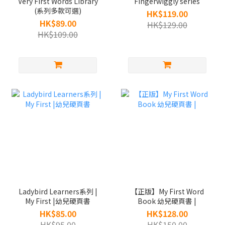
Very First Words Library
Fingerwiggly series
(系列多款可選)
HK$119.00
HK$89.00
HK$129.00
HK$109.00
Ladybird Learners系列 |
【正版】My First Word
My First |幼兒硬頁書
Book 幼兒硬頁書 |
HK$85.00
HK$128.00
HK$95.00
HK$150.00