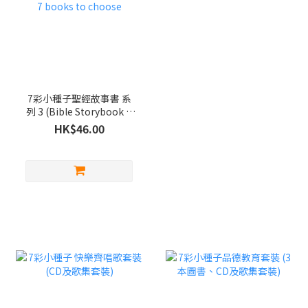
7彩小種子聖經故事書 系
列 3 (Bible Storybook &
Scripture Card - in
HK$46.00
Chinese) 7 books to
choose