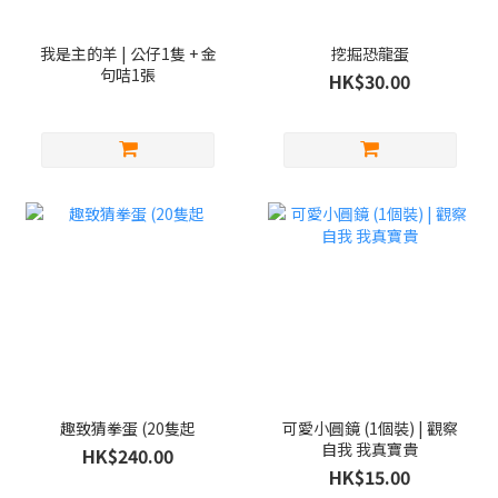
我是主的羊 | 公仔1隻 + 金
挖掘恐龍蛋
句咭1張
HK$30.00
趣致猜拳蛋 (20隻起
可愛小圓鏡 (1個裝) | 觀察
自我 我真寶貴
HK$240.00
HK$15.00