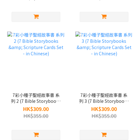
7彩小種子聖經故事書 系
7彩小種子聖經故事書 系
列 2 (7 Bible Storybooks
列 3 (7 Bible Storybooks
& Scripture Cards Set -
& Scripture Cards Set -
HK$309.00
HK$309.00
in Chinese)
in Chinese)
HK$355.00
HK$355.00