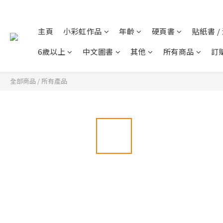
主頁
小彩虹作品
年齡
硬頁書
貼紙書 /
6歲以上
中文圖書
其他
所有商品
訂
全部商品
/
所有產品