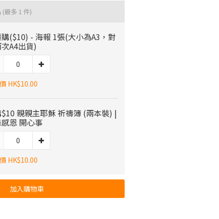
品
(最多 1 件)
購($10) - 海報 1張(大小為A3，對
次A4出貨)
 HK$10.00
$10 親親主耶穌 祈禱簿 (兩本裝) |
感恩 開心事
 HK$10.00
加入購物車