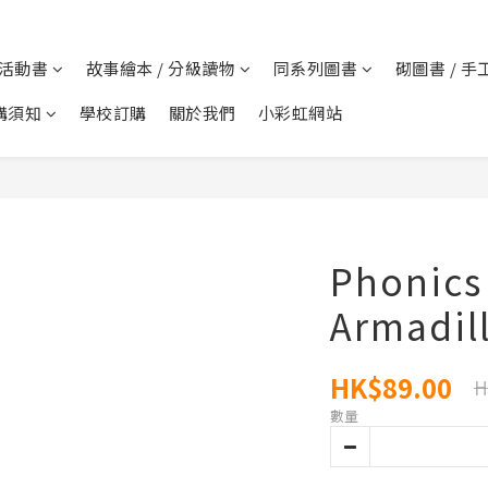
 活動書
故事繪本 / 分級讀物
同系列圖書
砌圖書 / 手
購須知
學校訂購
關於我們
小彩虹網站
Phonics
Armadill
HK$89.00
H
數量