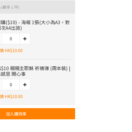
品
(最多 1 件)
購($10) - 海報 1張(大小為A3，對
次A4出貨)
 HK$10.00
$10 親親主耶穌 祈禱簿 (兩本裝) |
感恩 開心事
 HK$10.00
加入購物車