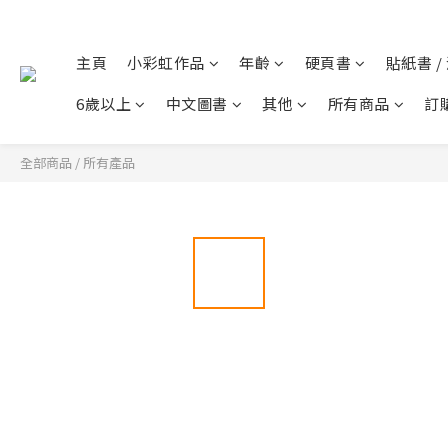
主頁
小彩虹作品
年齡
硬頁書
貼紙書 /
6歲以上
中文圖書
其他
所有商品
訂
全部商品
/
所有產品