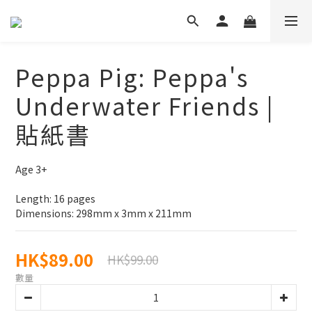
Peppa Pig: Peppa's
Underwater Friends |
貼紙書
Age 3+
Length: 16 pages
Dimensions: 298mm x 3mm x 211mm
HK$89.00
HK$99.00
數量