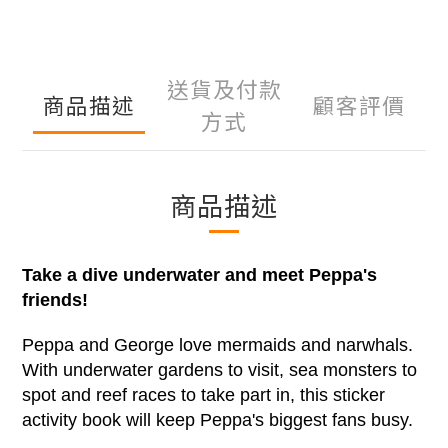
送貨及付款
商品描述
顧客評價
方式
商品描述
Take a dive underwater and meet Peppa's
friends!
Peppa and George love mermaids and narwhals.
With underwater gardens to visit, sea monsters to
spot and reef races to take part in, this sticker
activity book will keep Peppa's biggest fans busy.