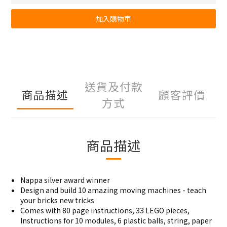
加入購物車
送貨及付款
商品描述
顧客評價
方式
商品描述
Nappa silver award winner
Design and build 10 amazing moving machines - teach
your bricks new tricks
Comes with 80 page instructions, 33 LEGO pieces,
Instructions for 10 modules, 6 plastic balls, string, paper