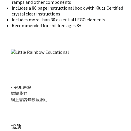
ramps and other components
Includes a 80 page instructional book with Klutz Certified
crystal clear instructions
Includes more than 30 essential LEGO elements
Recommended for children ages 8+
小彩虹網站
認識我們
網上書店條款及細則
協助