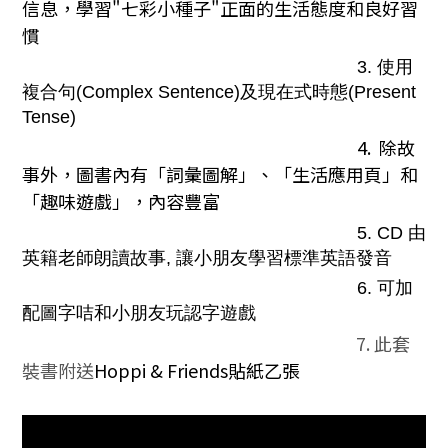
信息，學習"七彩小種子"正面的生活態度和良好習
慣
3. 使用
複合句(Complex Sentence)及現在式時態(Present
Tense)
4. 除故
事外，圖書內有「詞彙圖解」、「生活應用頁」和
「趣味遊戲」，內容豐富
5. CD 由
英籍老師朗讀故事, 讓小朋友學習標準英語發音
6. 可加
配圖字咭和小朋友玩認字遊戲
7.
此套
裝書附送
Hoppi & Friends貼紙乙
張