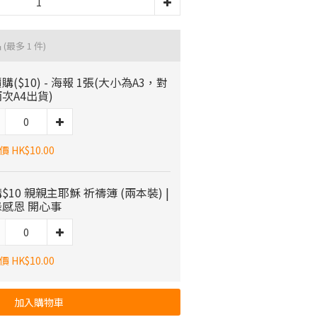
品
(最多 1 件)
購($10) - 海報 1張(大小為A3，對
次A4出貨)
 HK$10.00
$10 親親主耶穌 祈禱簿 (兩本裝) |
感恩 開心事
 HK$10.00
加入購物車