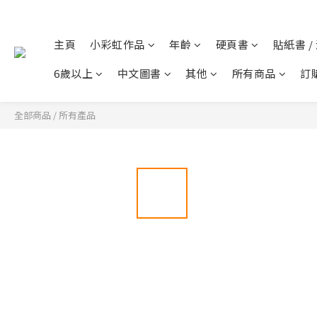
主頁
小彩虹作品
年齡
硬頁書
貼紙書 /
6歲以上
中文圖書
其他
所有商品
訂
全部商品
/
所有產品