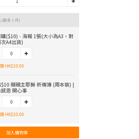
品
(最多 1 件)
購($10) - 海報 1張(大小為A3，對
次A4出貨)
 HK$10.00
$10 親親主耶穌 祈禱簿 (兩本裝) |
感恩 開心事
 HK$10.00
加入購物車