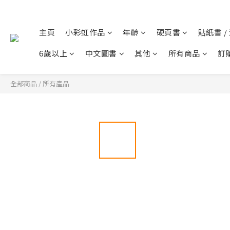
主頁
小彩虹作品
年齡
硬頁書
貼紙書 /
6歲以上
中文圖書
其他
所有商品
訂
全部商品
/
所有產品