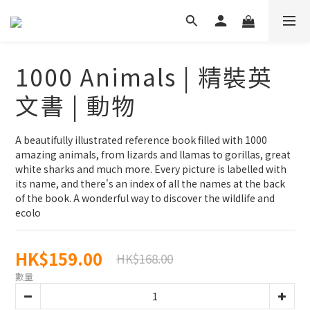
1000 Animals | 精裝英
文書 | 動物
A beautifully illustrated reference book filled with 1000 
amazing animals, from lizards and llamas to gorillas, great 
white sharks and much more. Every picture is labelled with 
its name, and there's an index of all the names at the back 
of the book. A wonderful way to discover the wildlife and 
ecolo
HK$159.00
HK$168.00
數量